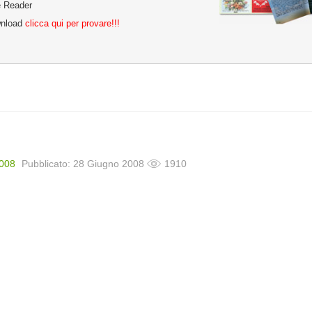
be Reader
wnload
clicca qui per provare!!!
2008
Pubblicato: 28 Giugno 2008
1910