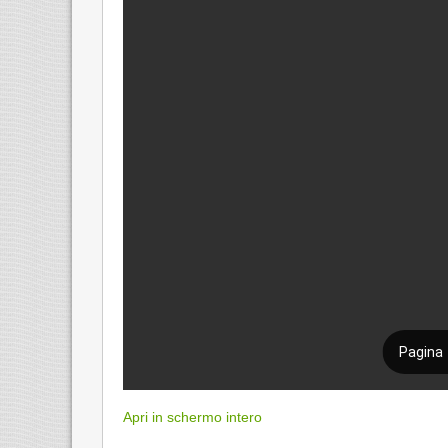
Apri in schermo intero