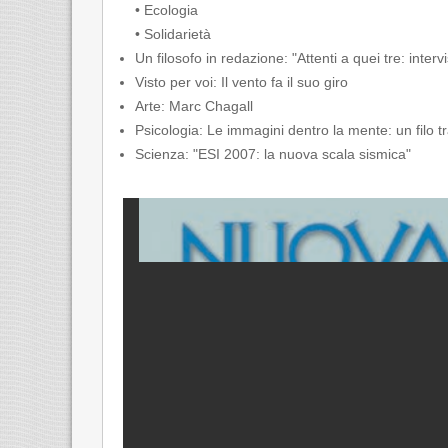
• Ecologia
• Solidarietà
Un filosofo in redazione: "Attenti a quei tre: int
Visto per voi: Il vento fa il suo giro
Arte: Marc Chagall
Psicologia: Le immagini dentro la mente: un filo tra
Scienza: "ESI 2007: la nuova scala sismica"