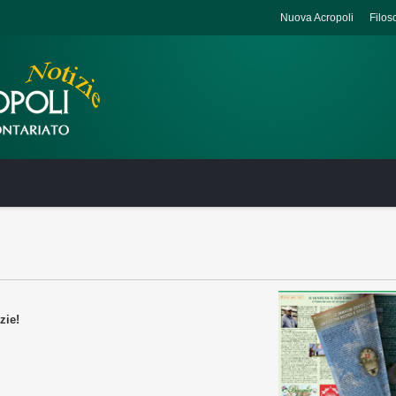
Nuova Acropoli
Filos
zie!