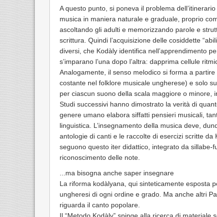
A questo punto, si poneva il problema dell’itinerari
musica in maniera naturale e graduale, proprio com
ascoltando gli adulti e memorizzando parole e struttur
scrittura. Quindi l’acquisizione delle cosiddette “ab
diversi, che Kodàly identifica nell’apprendimento per
s’imparano l’una dopo l’altra: dapprima cellule ritmi
Analogamente, il senso melodico si forma a partire 
costante nel folklore musicale ungherese) e solo su
per ciascun suono della scala maggiore o minore, i
Studi successivi hanno dimostrato la verità di quan
genere umano elabora siffatti pensieri musicali, ta
linguistica. L’insegnamento della musica deve, dun
antologie di canti e le raccolte di esercizi scritte d
seguono questo iter didattico, integrato da sillabe-fu
riconoscimento delle note.
...ma bisogna anche saper insegnare
La riforma kodàlyana, qui sinteticamente esposta pe
ungheresi di ogni ordine e grado. Ma anche altri P
riguarda il canto popolare.
Il “Metodo Kodàly” spinge alla ricerca di materiale 