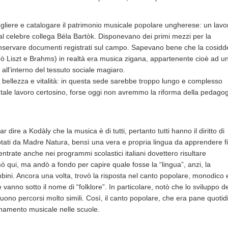
cogliere e catalogare il patrimonio musicale popolare ungherese: un lavo
al celebre collega Béla Bartòk. Disponevano dei primi mezzi per la
conservare documenti registrati sul campo. Sapevano bene che la cosidd
rò Liszt e Brahms) in realtà era musica zigana, appartenente cioè ad u
all’interno del tessuto sociale magiaro.
 bellezza e vitalità: in questa sede sarebbe troppo lungo e complesso
n tale lavoro certosino, forse oggi non avremmo la riforma della pedago
 dire a Kodàly che la musica è di tutti, pertanto tutti hanno il diritto di
otati da Madre Natura, bensì una vera e propria lingua da apprendere f
trate anche nei programmi scolastici italiani dovettero risultare
rmò qui, ma andò a fondo per capire quale fosse la “lingua”, anzi, la
ini. Ancora una volta, trovò la risposta nel canto popolare, monodico 
 che vanno sotto il nome di “folklore”. In particolare, notò che lo sviluppo d
guono percorsi molto simili. Così, il canto popolare, che era pane quotid
gnamento musicale nelle scuole.