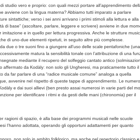
o di studio vero e proprio: con quali mezzi portare all’apprendimento dell
e avviene con la lingua materna? Abbiamo tutti imparato a parlare
e sintattiche; verso i sei anni arrivano i primi stimoli alla lettura e alla
ilità di base” (ascoltare, parlare, leggere e scrivere) avviene in due mom
 imitazione e in quello per lettura progressiva. Anche le strutture music
che di uno-due elementi ripetuti, in seguito altre più complesse.
da due o tre suoni fino a giungere all’uso delle scale pentafoniche (una
ccessivamente matura la sensibilità tonale con l’attribuzione di una fun
nsegnate mediante il recupero del solfeggio cantato antico (solmisazion
to affermato da Kodàly: non solo gli Ungheresi, ma praticamente tutto il
nto da far parlare di una “radice musicale comune” analoga a quella
que, avvenire nel rispetto di queste tappe di apprendimento. Le numer
a Kodàly e dai suoi allievi (ben presto assai numerosi in varie parti del 
nzione per identificare i ritmi e da gesti delle mani (chironomia) per il
r ragioni di spazio, è alla base dei programmi musicali nelle scuole
aesi l’hanno adottata, operando gli opportuni adattamenti per quanto
sonoro, non solo in ambito folklorico, ma anche nel repertorio classico e