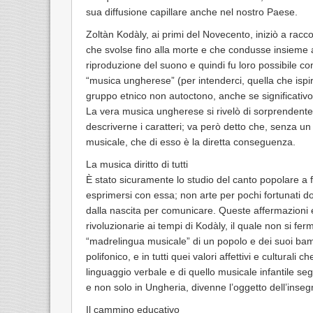
sua diffusione capillare anche nel nostro Paese.
Zoltàn Kodàly, ai primi del Novecento, iniziò a rac
che svolse fino alla morte e che condusse insieme 
riproduzione del suono e quindi fu loro possibile 
“musica ungherese” (per intenderci, quella che ispi
gruppo etnico non autoctono, anche se significativo 
La vera musica ungherese si rivelò di sorprendente
descriverne i caratteri; va però detto che, senza u
musicale, che di esso è la diretta conseguenza.
La musica diritto di tutti
È stato sicuramente lo studio del canto popolare a far
esprimersi con essa; non arte per pochi fortunati d
dalla nascita per comunicare. Queste affermazioni en
rivoluzionarie ai tempi di Kodàly, il quale non si fe
“madrelingua musicale” di un popolo e dei suoi bamb
polifonico, e in tutti quei valori affettivi e culturali
linguaggio verbale e di quello musicale infantile se
e non solo in Ungheria, divenne l’oggetto dell’inse
Il cammino educativo